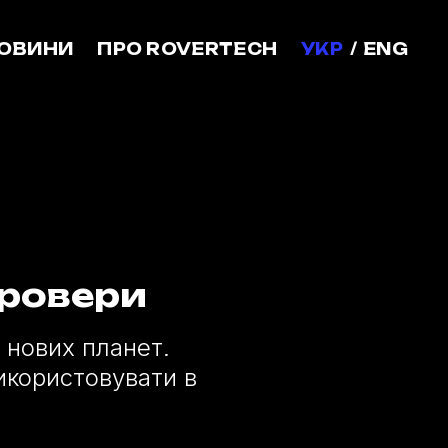
ОВИНИ
ПРО ROVERTECH
УКР
ENG
 ровери
 нових планет.
икористовувати в