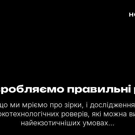
Н
робляємо правильні
о ми мріємо про зірки, і дослідження
окотехнологічних роверів, які можна в
найекзотичніших умовах…