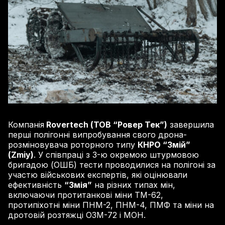
Компанія
Rovertech (ТОВ “Ровер Тек”)
завершила
перші полігонні випробування свого дрона-
розміновувача роторного типу
КНРО “Змій”
(Zmiy)
. У співпраці з 3-ю окремою штурмовою
бригадою (ОШБ) тести проводилися на полігоні за
участю військових експертів, які оцінювали
ефективність
“Змія”
на різних типах мін,
включаючи протитанкові міни ТМ-62,
протипіхотні міни ПНМ-2, ПНМ-4, ПМФ та міни на
дротовій розтяжці ОЗМ-72 і МОН.