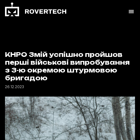
КНРО Змій успішно пройшов
перші військові випробування
з 3-ю окремою штурмовою
бригадою
26.12.2023