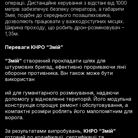
операції. Дистанційне керування з відстані від 1000
метрів забезпечує безпеку оператора, а габарити
Змія, подібні до середнього позашляховика,
дозволяють працювати у важкодоступних місцях.
Ширина проходу, що робить дрон-розміновувач –
1,35м.
Переваги КНРО “Змій”
“Змій”
створений прокладати шлях для
штурмових бригад, ефективно прориваючи лінії
оборони противника. Він також може бути
використан
ий для гуманітарного розмінування, надаючи
допомогу у відновленні територій. Його модульна
конструкція спрощує ремонт і обслуговування, а
компактні розміри роблять його малопомітним для
ворога.
За результатами випробувань,
КНРО “Змій”
готовий до кодифікації, сертифікації та